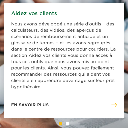
Aidez vos clients
Abonnez-vous à notre bulletin
mensuel « Récents financements »
Nous avons développé une série d’outils – des
calculateurs, des vidéos, des aperçus de
Vous vous demandez ce que First National a
scénarios de remboursement anticipé et un
financé récemment? Abonnez-vous à notre
glossaire de termes – et les avons regroupés
bulletin mensuel « Récents financements » ici.
dans le centre de ressources pour courtiers. La
section Aidez vos clients vous donne accès à
tous ces outils que nous avons mis au point
pour les clients. Ainsi, vous pouvez facilement
recommander des ressources qui aident vos
EN SAVOIR PLUS
-
clients à en apprendre davantage sur leur prêt
ABONNEZ-
hypothécaire.
VOUS
À
NOTRE
EN SAVOIR PLUS
BULLETIN
-
MENSUEL
AIDEZ
«
VOS
RÉCENTS
CLIENTS