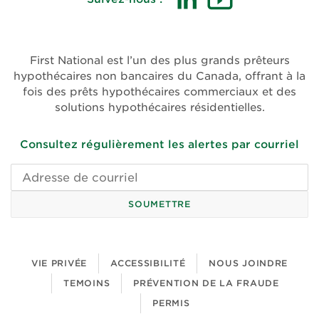
(ouvre
(ouvre
dans
dans
une
une
First National est l’un des plus grands prêteurs
nouvelle
nouvelle
hypothécaires non bancaires du Canada, offrant à la
fenêtre)
fenêtre)
fois des prêts hypothécaires commerciaux et des
solutions hypothécaires résidentielles.
Consultez régulièrement les alertes par courriel
Adresse
de
courriel
SOUMETTRE
VIE PRIVÉE
ACCESSIBILITÉ
NOUS JOINDRE
TEMOINS
PRÉVENTION DE LA FRAUDE
PERMIS