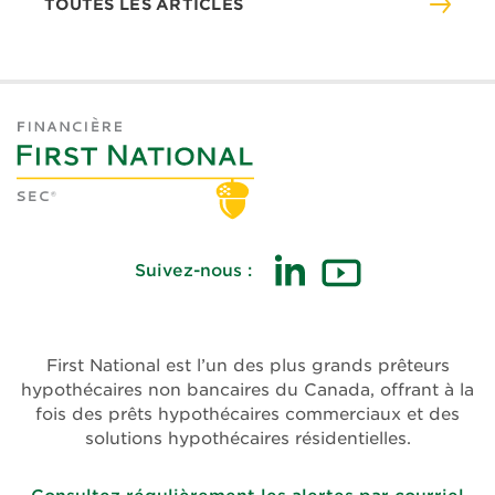
TOUTES LES ARTICLES
Suivez-nous :
(ouvre
(ouvre
dans
dans
une
une
First National est l’un des plus grands prêteurs
nouvelle
nouvelle
hypothécaires non bancaires du Canada, offrant à la
fenêtre)
fenêtre)
fois des prêts hypothécaires commerciaux et des
solutions hypothécaires résidentielles.