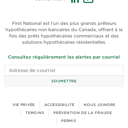
(ouvre
(ouvre
dans
dans
une
une
First National est l’un des plus grands prêteurs
nouvelle
nouvelle
hypothécaires non bancaires du Canada, offrant à la
fenêtre)
fenêtre)
fois des prêts hypothécaires commerciaux et des
solutions hypothécaires résidentielles.
Consultez régulièrement les alertes par courriel
Adresse
de
courriel
SOUMETTRE
VIE PRIVÉE
ACCESSIBILITÉ
NOUS JOINDRE
TEMOINS
PRÉVENTION DE LA FRAUDE
PERMIS