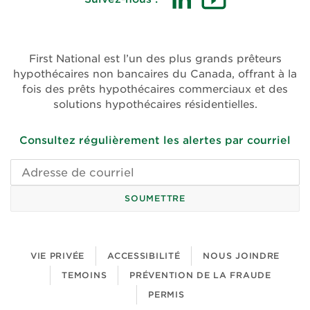
(ouvre
(ouvre
dans
dans
une
une
First National est l’un des plus grands prêteurs
nouvelle
nouvelle
hypothécaires non bancaires du Canada, offrant à la
fenêtre)
fenêtre)
fois des prêts hypothécaires commerciaux et des
solutions hypothécaires résidentielles.
Consultez régulièrement les alertes par courriel
Adresse
de
courriel
SOUMETTRE
VIE PRIVÉE
ACCESSIBILITÉ
NOUS JOINDRE
TEMOINS
PRÉVENTION DE LA FRAUDE
PERMIS