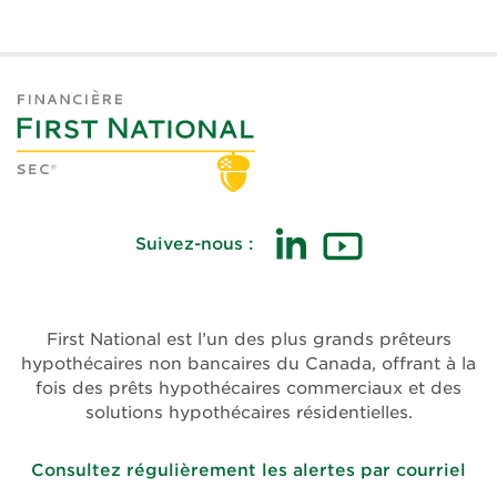
Suivez-nous :
(ouvre
(ouvre
dans
dans
une
une
First National est l’un des plus grands prêteurs
nouvelle
nouvelle
hypothécaires non bancaires du Canada, offrant à la
fenêtre)
fenêtre)
fois des prêts hypothécaires commerciaux et des
solutions hypothécaires résidentielles.
Consultez régulièrement les alertes par courriel