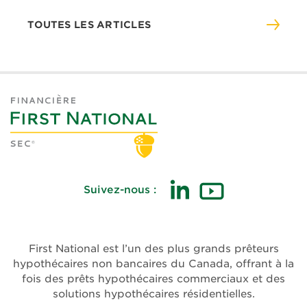
TOUTES LES ARTICLES
Suivez-nous :
(ouvre
(ouvre
dans
dans
une
une
First National est l’un des plus grands prêteurs
nouvelle
nouvelle
hypothécaires non bancaires du Canada, offrant à la
fenêtre)
fenêtre)
fois des prêts hypothécaires commerciaux et des
solutions hypothécaires résidentielles.