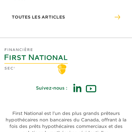
TOUTES LES ARTICLES
Suivez-nous :
(ouvre
(ouvre
dans
dans
une
une
First National est l’un des plus grands prêteurs
nouvelle
nouvelle
hypothécaires non bancaires du Canada, offrant à la
fenêtre)
fenêtre)
fois des prêts hypothécaires commerciaux et des