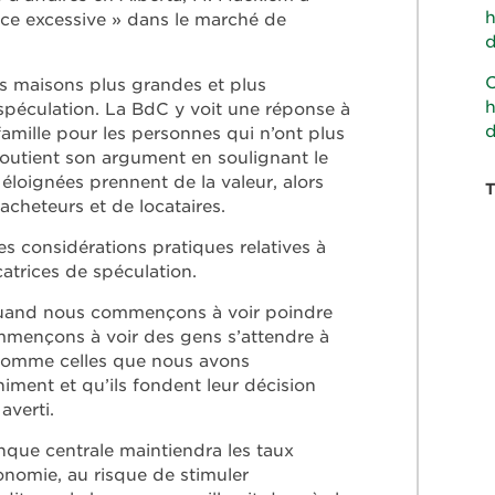
h
nce excessive » dans le marché de
d
C
 des maisons plus grandes et plus
h
 spéculation. La BdC y voit une réponse à
famille pour les personnes qui n’ont plus
outient son argument en soulignant le
 éloignées prennent de la valeur, alors
acheteurs et de locataires.
s considérations pratiques relatives à
catrices de spéculation.
 quand nous commençons à voir poindre
mmençons à voir des gens s’attendre à
 comme celles que nous avons
ment et qu’ils fondent leur décision
averti.
que centrale maintiendra les taux
conomie, au risque de stimuler