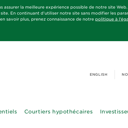
s assurer la meilleure expérience possible de notre site Web
site. En continuant d’utiliser notre site sans modifier les pa
 en savoir plus, prenez connaissance de notre
politique à l’ég
ENGLISH
NO
entiels
Courtiers hypothécaires
Investisse