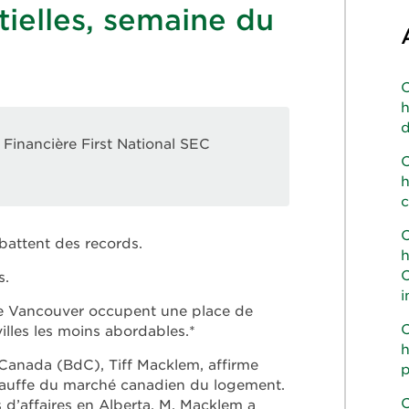
ielles, semaine du
C
h
d
Financière First National SEC
C
h
c
C
battent des records.
h
C
s.
i
de Vancouver occupent une place de
C
illes les moins abordables.*
h
Canada (BdC), Tiff Macklem, affirme
p
chauffe du marché canadien du logement.
C
d’affaires en Alberta, M. Macklem a