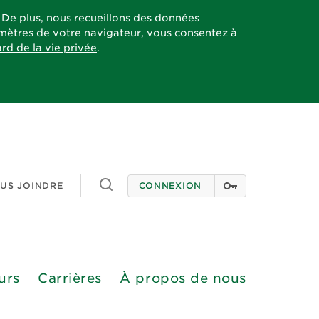
. De plus, nous recueillons des données
ramètres de votre navigateur, vous consentez à
ard de la vie privée
.
Toggle
US JOINDRE
CONNEXION
search
urs
Carrières
À propos de nous