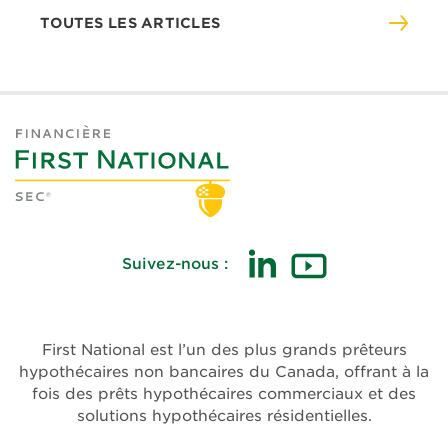
TOUTES LES ARTICLES
Suivez-nous :
(ouvre
(ouvre
dans
dans
une
une
First National est l’un des plus grands prêteurs
nouvelle
nouvelle
hypothécaires non bancaires du Canada, offrant à la
fenêtre)
fenêtre)
fois des prêts hypothécaires commerciaux et des
solutions hypothécaires résidentielles.