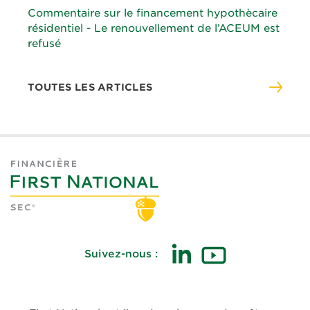
Commentaire sur le financement hypothècaire
résidentiel - Le renouvellement de l’ACEUM est
refusé
TOUTES LES ARTICLES
Suivez-nous :
(ouvre
(ouvre
dans
dans
une
une