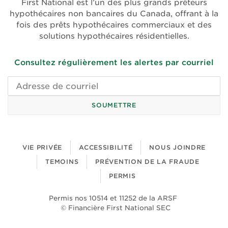
First National est l’un des plus grands prêteurs
nouvelle
nouvelle
hypothécaires non bancaires du Canada, offrant à la
fenêtre)
fenêtre)
fois des prêts hypothécaires commerciaux et des
solutions hypothécaires résidentielles.
Consultez régulièrement les alertes par courriel
Adresse
de
courriel
SOUMETTRE
VIE PRIVÉE
ACCESSIBILITÉ
NOUS JOINDRE
TEMOINS
PRÉVENTION DE LA FRAUDE
PERMIS
Permis nos 10514 et 11252 de la ARSF
© Financière First National SEC