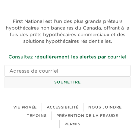
(ouvre
(ouvre
dans
dans
une
une
First National est l’un des plus grands prêteurs
nouvelle
nouvelle
hypothécaires non bancaires du Canada, offrant à la
fenêtre)
fenêtre)
fois des prêts hypothécaires commerciaux et des
solutions hypothécaires résidentielles.
Consultez régulièrement les alertes par courriel
Adresse
de
courriel
SOUMETTRE
VIE PRIVÉE
ACCESSIBILITÉ
NOUS JOINDRE
TEMOINS
PRÉVENTION DE LA FRAUDE
PERMIS