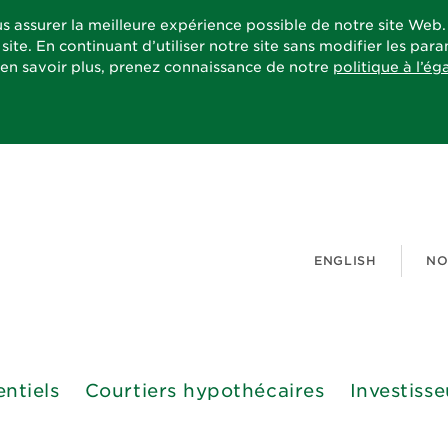
s assurer la meilleure expérience possible de notre site Web
site. En continuant d’utiliser notre site sans modifier les pa
 en savoir plus, prenez connaissance de notre
politique à l’ég
ENGLISH
NO
entiels
Courtiers hypothécaires
Investisse