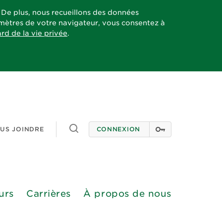
. De plus, nous recueillons des données
ramètres de votre navigateur, vous consentez à
ard de la vie privée
.
Toggle
US JOINDRE
CONNEXION
search
urs
Carrières
À propos de nous