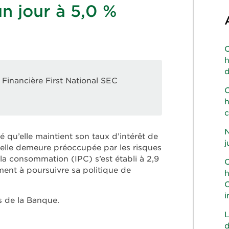
n jour à 5,0 %
C
h
d
Financière First National SEC
C
h
c
N
qu’elle maintient son taux d’intérêt de
j
qu’elle demeure préoccupée par les risques
à la consommation (IPC) s’est établi à 2,9
C
ement à poursuivre sa politique de
h
C
i
s de la Banque.
L
d