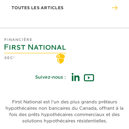
TOUTES LES ARTICLES
Suivez-nous :
(ouvre
(ouvre
dans
dans
une
une
First National est l’un des plus grands prêteurs
nouvelle
nouvelle
hypothécaires non bancaires du Canada, offrant à la
fenêtre)
fenêtre)
fois des prêts hypothécaires commerciaux et des
solutions hypothécaires résidentielles.