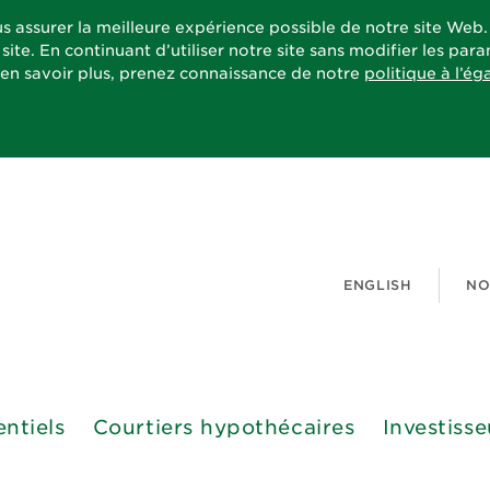
s assurer la meilleure expérience possible de notre site Web
site. En continuant d’utiliser notre site sans modifier les pa
 en savoir plus, prenez connaissance de notre
politique à l’ég
ENGLISH
NO
entiels
Courtiers hypothécaires
Investisse