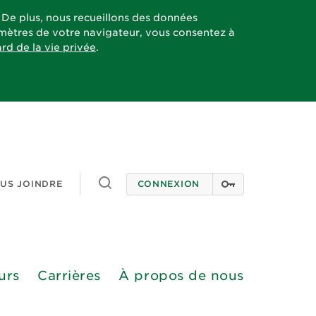
. De plus, nous recueillons des données
ramètres de votre navigateur, vous consentez à
ard de la vie privée
.
Toggle
US JOINDRE
CONNEXION
search
urs
Carrières
À propos de nous