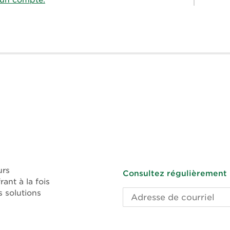
r un compte.
urs
Consultez régulièrement l
ant à la fois
 solutions
Adresse
de
courriel