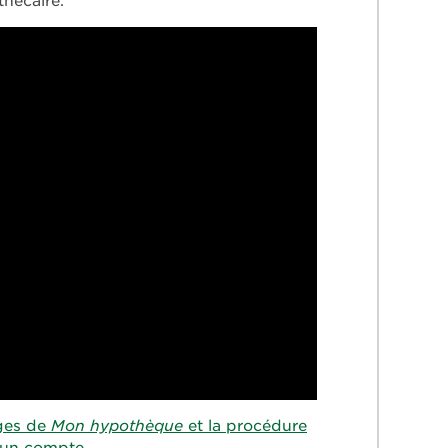
hécaire.
ages de
Mon hypothèque
et la procédure