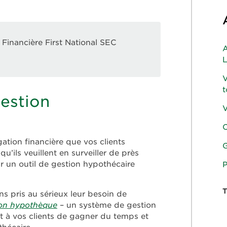
Financière First National SEC
A
L
V
t
estion
V
e
C
ation financière que vos clients
G
qu’ils veuillent en surveiller de près
oir un outil de gestion hypothécaire
P
ns pris au sérieux leur besoin de
n hypothèque
– un système de gestion
et à vos clients de gagner du temps et