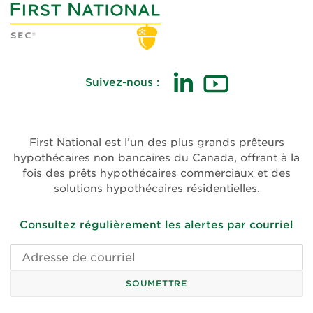
Suivez-nous :
(ouvre
(ouvre
dans
dans
une
une
First National est l’un des plus grands prêteurs
nouvelle
nouvelle
hypothécaires non bancaires du Canada, offrant à la
fenêtre)
fenêtre)
fois des prêts hypothécaires commerciaux et des
solutions hypothécaires résidentielles.
Consultez régulièrement les alertes par courriel
Adresse
de
courriel
SOUMETTRE