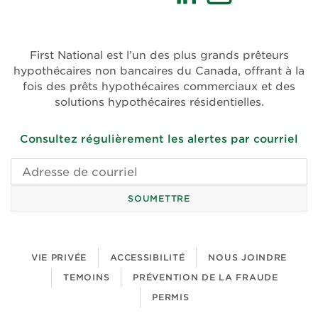
(ouvre
(ouvre
dans
dans
une
une
First National est l’un des plus grands prêteurs
nouvelle
nouvelle
hypothécaires non bancaires du Canada, offrant à la
fenêtre)
fenêtre)
fois des prêts hypothécaires commerciaux et des
solutions hypothécaires résidentielles.
Consultez régulièrement les alertes par courriel
Adresse
de
courriel
SOUMETTRE
VIE PRIVÉE
ACCESSIBILITÉ
NOUS JOINDRE
TEMOINS
PRÉVENTION DE LA FRAUDE
PERMIS