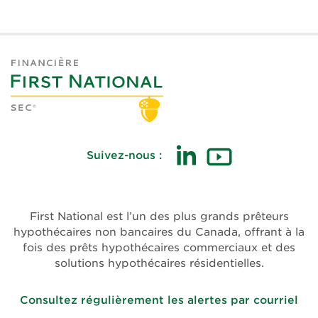
Suivez-nous :
(ouvre
(ouvre
dans
dans
une
une
First National est l’un des plus grands prêteurs
nouvelle
nouvelle
hypothécaires non bancaires du Canada, offrant à la
fenêtre)
fenêtre)
fois des prêts hypothécaires commerciaux et des
solutions hypothécaires résidentielles.
Consultez régulièrement les alertes par courriel