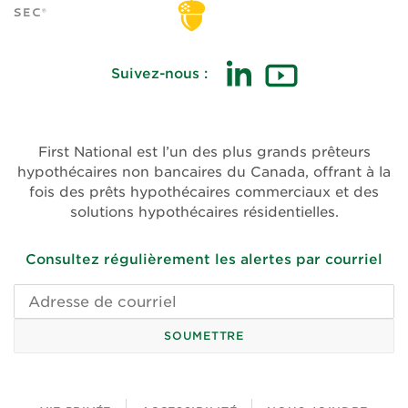
Suivez-nous :
(ouvre
(ouvre
dans
dans
une
une
First National est l’un des plus grands prêteurs
nouvelle
nouvelle
hypothécaires non bancaires du Canada, offrant à la
fenêtre)
fenêtre)
fois des prêts hypothécaires commerciaux et des
solutions hypothécaires résidentielles.
Consultez régulièrement les alertes par courriel
Adresse
de
courriel
SOUMETTRE