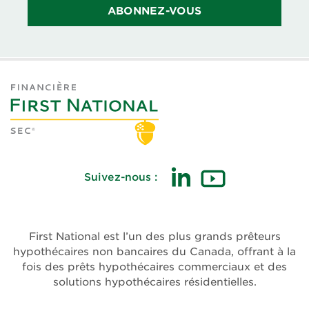
ABONNEZ-VOUS
Suivez-nous :
(ouvre
(ouvre
dans
dans
une
une
First National est l’un des plus grands prêteurs
nouvelle
nouvelle
hypothécaires non bancaires du Canada, offrant à la
fenêtre)
fenêtre)
fois des prêts hypothécaires commerciaux et des
solutions hypothécaires résidentielles.