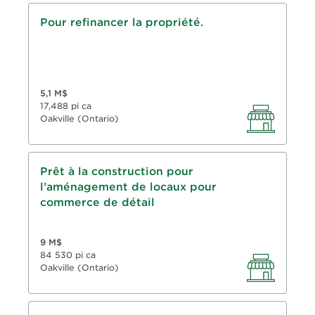
Prêt hypothécaire de premier rang
Pour refinancer la propriété.
conventionnel
Prêt de 5 ans, amortissement de 25 ans
RPV : 66 %
5,1 M$
17,488 pi ca
Oakville (Ontario)
Avance sur prêt à la construction
Prêt à la construction pour
conventionnel
l’aménagement de locaux pour
Prêt de 3 ans, amortissement de 8 ans
commerce de détail
RPV : 75 %
9 M$
84 530 pi ca
Oakville (Ontario)