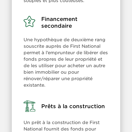
souples et plus coûteuses.
Financement
Learn
More:
secondaire
Financement
secondaire
Une hypothèque de deuxième rang
souscrite auprès de First National
permet à l’emprunteur de libérer des
fonds propres de leur propriété et
de les utiliser pour acheter un autre
bien immobilier ou pour
rénover/réparer une propriété
existante.
Learn
Prêts à la construction
More:
Prêts
Un prêt à la construction de First
à
National fournit des fonds pour
la