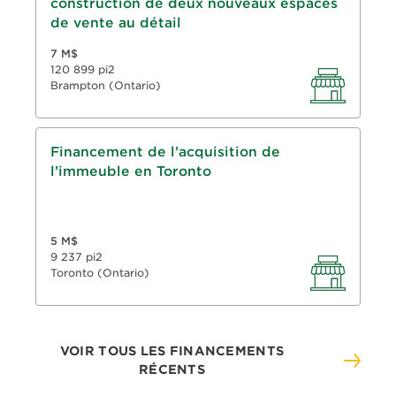
construction de deux nouveaux espaces
RPV : 54 %
de vente au détail
7 M$
120 899 pi2
Brampton (Ontario)
Prêt hypothécaire de premier rang
Financement de l’acquisition de
conventionnel
l’immeuble en Toronto
Prêt de 5 ans, amortissement de 30 ans
RPV : 65 %
5 M$
9 237 pi2
Toronto (Ontario)
VOIR TOUS LES FINANCEMENTS
RÉCENTS