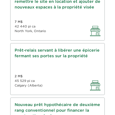
remettre le site en location et ajouter de
Prêt de 1 an, amortissement de 3 ans
nouveaux espaces à la propriété visée
RPV : 70 %
7 M$
42 440 pi ca
North York, Ontario
Prêt-relais conventionnel
Prêt-relais servant à libérer une épicerie
fermant ses portes sur la propriété
Prêt de 2 ans, amortissement des intérêts
seulement
RPV : 70 %
2 M$
45 529 pi ca
Calgary (Alberta)
Prêt hypothécaire de deuxième rang
Nouveau prêt hypothécaire de deuxième
conventionnel
rang conventionnel pour financer la
Prêt de 5 ans, amortissement de 25 ans