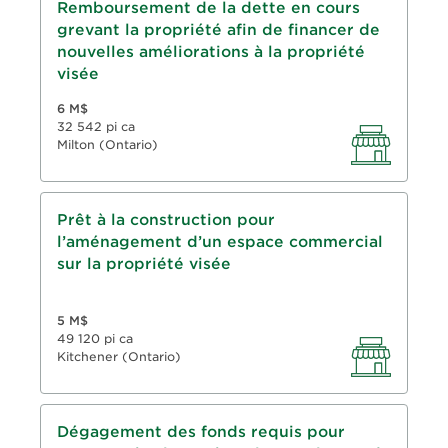
Prolongation du prêt hypothécaire
Remboursement de la dette en cours
conventionnel
grevant la propriété afin de financer de
Prêt de 3 mois, intérêts seulement
nouvelles améliorations à la propriété
visée
6 M$
32 542 pi ca
Milton (Ontario)
Prolongation d’un prêt conventionnel
Prêt à la construction pour
l’aménagement d’un espace commercial
Prêt de 1 an, amortissement de 8 ans
sur la propriété visée
RPV : 65 %
5 M$
49 120 pi ca
Kitchener (Ontario)
Renouvellement de prêt-relais
Dégagement des fonds requis pour
conventionnel